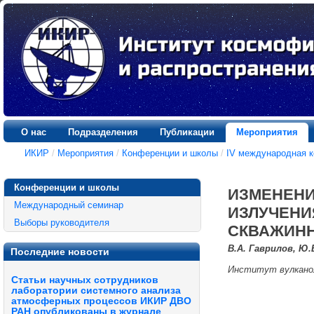
О нас
Подразделения
Публикации
Мероприятия
ИКИР
/
Мероприятия
/
Конференции и школы
/
IV международная 
Конференции и школы
ИЗМЕНЕНИ
Международный семинар
ИЗЛУЧЕНИ
Выборы руководителя
СКВАЖИНН
В.А. Гаврилов, Ю.
Последние новости
Институт вулканол
Статьи научных сотрудников
лаборатории системного анализа
атмосферных процессов ИКИР ДВО
РАН опубликованы в журнале