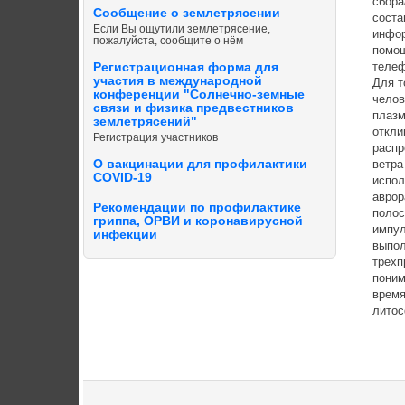
сбора
Сообщение о землетрясении
соста
Если Вы ощутили землетрясение,
инфор
пожалуйста, сообщите о нём
помощ
телеф
Регистрационная форма для
участия в международной
Для т
конференции "Солнечно-земные
челов
связи и физика предвестников
плазм
землетрясений"
откли
Регистрация участников
распр
О вакцинации для профилактики
ветра
COVID-19
испол
аврор
Рекомендации по профилактике
полос
гриппа, ОРВИ и коронавирусной
импул
инфекции
выпол
трехп
поним
время
лито