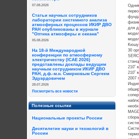
07.08.2026
Одним
перво
Статьи научных сотрудников
фунда
лаборатории системного анализа
физик
атмосферных процессов ИКИР ДВО
для д
РАН опубликованы в журнале
модел
"Оптика атмосферы и океана"
модел
05.08.2026
Кюшу 
30 ор
На 18-й Международной
конференции по атмосферному
SERC 
электричеству (ICAE 2026)
станц
представлены доклады ведущим
210˚ 
научным сотрудником ИКИР ДВО
210˚ 
РАН, д.ф.-м.н. Смирновым Сергеем
2007 
Эдуардовичем
Индия
28.07.2026
обшир
Посмотреть все новости
сопер
наблю
Полезные ссылки
необх
MAGDA
сбора
Национальные проекты России
систе
Систе
Десятилетие науки и технологий в
России
термо