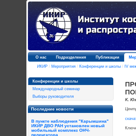
О нас
Подразделения
Публикации
Мер
ИКИР
/
Мероприятия
/
Конференции и школы
/
IV ме
Конференции и школы
ПР
Международный семинар
ПО
Выборы руководителя
K. Ю
Последние новости
Центр
скача
В пункте наблюдения "Карымшина"
ИКИР ДВО РАН установлен новый
Ключе
мобильный комплекс ОНЧ-
пеленгатора