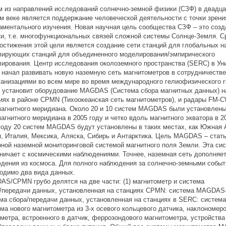
 из направлений исследований солнечно-земной физики (CЗФ) в двадца
м веке является поддержание человеческой деятельности с точки зрени
ментального изучения. Новая научная цель сообщества СЗФ – это созд
и, т.е. многофункциональных связей сложной системы Солнце-Земля. 
остижения этой цели является создание сети станций для глобальных 
ирующих станций для объединенного моделирования/эмпирического
ирования. Центр исследования околоземного пространства (SERC) в Ун
начал развивать новую наземную сеть магнитометров в сотрудничестве
ганизациями во всем мире во время международного гелиофизического г
установит оборудование MAGDAS (Система сбора магнитных данных) н
иях в районе CPMN (Тихоокеанская сеть магнитометров), и радары FM-
магнитного меридиана. Около 20 и 10 систем MAGDAS были установлен
магнитного меридиана в 2005 году и четко вдоль магнитного экватора в 2
году 20 систем MAGDAS будут установлены в таких местах, как Южная 
, Италия, Мексика, Аляска, Сибирь и Антарктика. Цель MAGDAS – стат
ной наземной мониторинговой системой магнитного поля Земли. Эта сис
ничает с космическими наблюдениями. Точнее, наземная сеть дополняе
дения из космоса. Для полного наблюдения за солнечно-земными собы
одимо два вида данных.
S/CPMN грубо делятся на две части: (1) магнитометр и система
/передачи данных, установленная на станциях CPMN: система MAGDAS-A
ма сбора/передачи данных, установленная на станциях в SERC: систе
ма нового магнитометра из 3-х осевого кольцевого датчика, наклономеро
метра, встроенного в датчик, феррозондового магнитометра, устройства