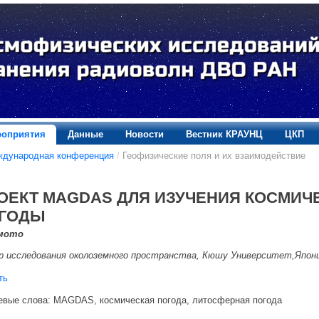
оприятия
Данные
Новости
Вестник КРАУНЦ
ЦКП
ждународная конференция
/
Геофизические поля и их взаимодействие
ОЕКТ MAGDAS ДЛЯ ИЗУЧЕНИЯ КОСМИЧ
ГОДЫ
мото
 исследования околоземного пространства, Кюшу Университет,Япония
ть
вые слова: MAGDAS, космическая погода, литосферная погода