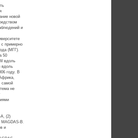
ть
я
ание новой
Средством
наблюдений и
иверситете
 с примерно
ода (МГГ).
а 50
CW вдоль
ы вдоль
006 году. В
Африка,
ь самой
тема не
т
тиями
, (2)
ма MAGDAS-B.
в и