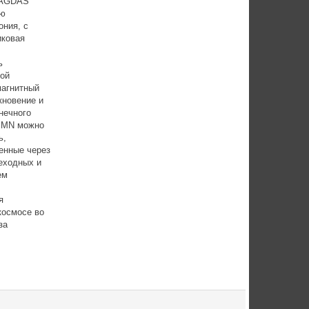
 MAGDAS
ую
ония, с
иковая
ь
кой
магнитный
кновение и
нечного
PMN можно
ь,
щенные через
еходных и
ем
я
космосе во
за