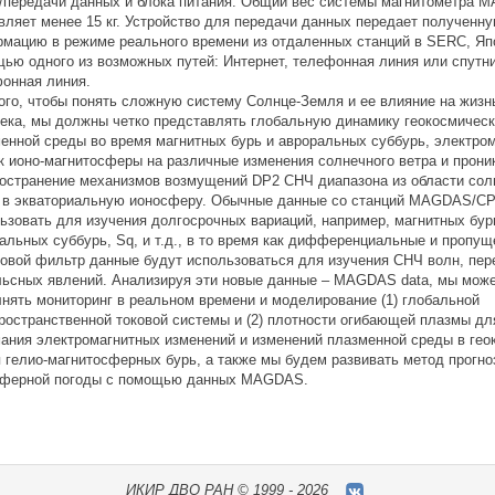
/передачи данных и блока питания. Общий вес системы магнитометра
вляет менее 15 кг. Устройство для передачи данных передает полученн
мацию в режиме реального времени из отдаленных станций в SERC, Яп
ью одного из возможных путей: Интернет, телефонная линия или спутн
онная линия.
ого, чтобы понять сложную систему Солнце-Земля и ее влияние на жизн
ека, мы должны четко представлять глобальную динамику геокосмичес
енной среды во время магнитных бурь и авроральных суббурь, электро
к ионо-магнитосферы на различные изменения солнечного ветра и прони
остранение механизмов возмущений DP2 СНЧ диапазона из области сол
 в экваториальную ионосферу. Обычные данные со станций MAGDAS/C
ьзовать для изучения долгосрочных вариаций, например, магнитных бур
альных суббурь, Sq, и т.д., в то время как дифференциальные и пропу
овой фильтр данные будут использоваться для изучения СНЧ волн, пер
ьсных явлений. Анализируя эти новые данные – МAGDAS data, мы мож
нять мониторинг в реальном времени и моделирование (1) глобальной
ространственной токовой системы и (2) плотности огибающей плазмы дл
ания электромагнитных изменений и изменений плазменной среды в гео
 гелио-магнитосферных бурь, а также мы будем развивать метод прогно
сферной погоды с помощью данных MAGDAS.
ИКИР
ДВО РАН ©
1999 - 2026