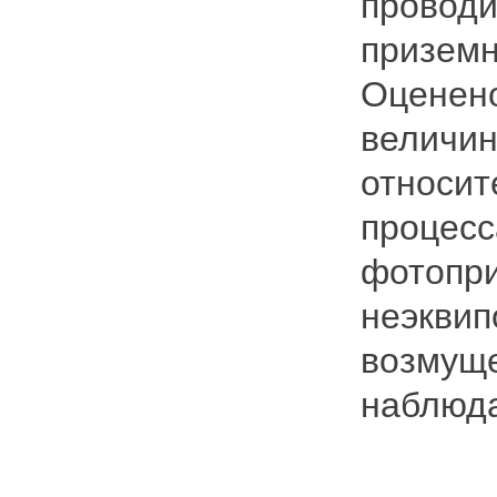
проводи
приземн
Оценено
величин
относит
процесс
фотопри
неэквип
возмуще
наблюда