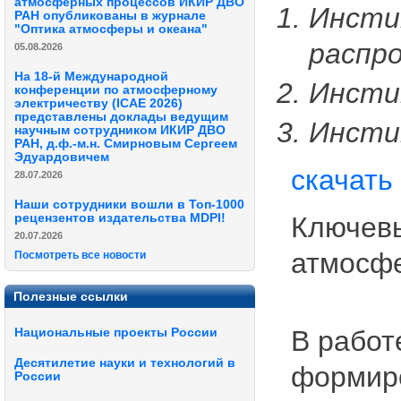
атмосферных процессов ИКИР ДВО
Инсти
РАН опубликованы в журнале
"Оптика атмосферы и океана"
распр
05.08.2026
На 18-й Международной
Инсти
конференции по атмосферному
электричеству (ICAE 2026)
представлены доклады ведущим
Инсти
научным сотрудником ИКИР ДВО
РАН, д.ф.-м.н. Смирновым Сергеем
Эдуардовичем
скачать
28.07.2026
Наши сотрудники вошли в Топ-1000
Ключевы
рецензентов издательства MDPI!
20.07.2026
атмосфе
Посмотреть все новости
Полезные ссылки
В работ
Национальные проекты России
Десятилетие науки и технологий в
формир
России