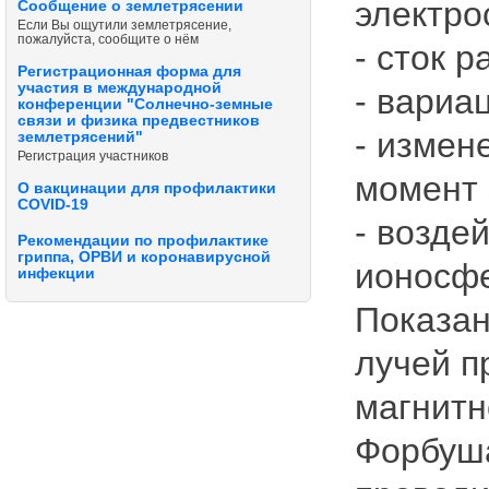
электро
Сообщение о землетрясении
Если Вы ощутили землетрясение,
пожалуйста, сообщите о нём
- сток 
Регистрационная форма для
участия в международной
- вариа
конференции "Солнечно-земные
связи и физика предвестников
- измен
землетрясений"
Регистрация участников
момент 
О вакцинации для профилактики
COVID-19
- возде
Рекомендации по профилактике
гриппа, ОРВИ и коронавирусной
ионосфе
инфекции
Показан
лучей п
магнитн
Форбуш