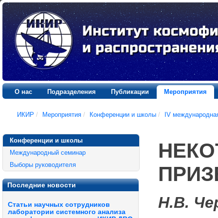
О нас
Подразделения
Публикации
Мероприятия
ИКИР
/
Мероприятия
/
Конференции и школы
/
IV международна
Конференции и школы
НЕКО
Международный семинар
Выборы руководителя
ПРИЗ
Последние новости
Н.В. Че
Статьи научных сотрудников
лаборатории системного анализа