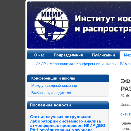
О нас
Подразделения
Публикации
Мер
ИКИР
/
Мероприятия
/
Конференции и школы
/
IV ме
Конференции и школы
ЭФ
Международный семинар
РА
Выборы руководителя
Ю.Ф.
Последние новости
Инсти
скача
Статьи научных сотрудников
лаборатории системного анализа
Ключе
атмосферных процессов ИКИР ДВО
поле,
РАН опубликованы в журнале