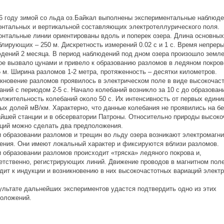
6 году зимой со льда оз.Байкал выполнены экспериментальные наблюд
онтальных и вертикальной составляющих электротеллурического поля.
онтальные линии ориентированы вдоль и поперек озера. Длина основных
блирующих – 250 м. Дискретность измерений 0.02 с и 1 с. Время непрер
дений 2 месяца. В период наблюдений под дном озера произошло земле
ое вызвало цунами и привело к образованию разломов в ледяном покро
5 м. Ширина разломов 1-2 метра, протяженность – десятки километров.
кновение разломов проявилось в электрическом поле в виде высокочас
аний с периодом 2-5 с. Начало колебаний возникло за 10 с до образован
лжительность колебаний около 50 с. Их интенсивность от первых едини
ых долей мВ/км. Характерно, что данные колебания не проявились на б
йшей станции и в обсерватории Патроны. Относительно природы высоко
ций можно сделать два предположения.
и образовании разломов и трещин во льду озера возникают электромагн
ения. Они имеют локальный характер и фиксируются вблизи разломов.
и образовании разломов происходит «тряска» ледяного покрова и,
етственно, регистрирующих линий. Движение проводов в магнитном пол
дит к индукции и возникновению в них высокочастотных вариаций электр
ультате дальнейших экспериментов удастся подтвердить одно из этих
оложений.