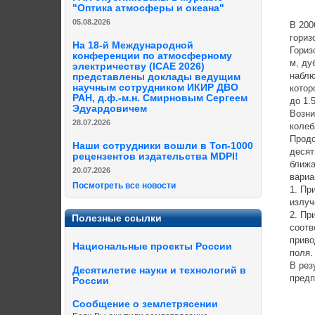
"Оптика атмосферы и океана"
05.08.2026
В 200
гориз
На 18-й Международной
Гориз
конференции по атмосферному
м, ду
электричеству (ICAE 2026)
наблю
представлены доклады ведущим
научным сотрудником ИКИР ДВО
котор
РАН, д.ф.-м.н. Смирновым Сергеем
до 1.
Эдуардовичем
Возни
28.07.2026
колеб
Продо
Наши сотрудники вошли в Топ-1000
десят
рецензентов издательства MDPI!
ближа
20.07.2026
вариа
Посмотреть все новости
1. Пр
излуч
2. Пр
Полезные ссылки
соотв
приво
Национальные проекты России
поля.
В рез
Десятилетие науки и технологий в
предп
России
Сообщение о землетрясении