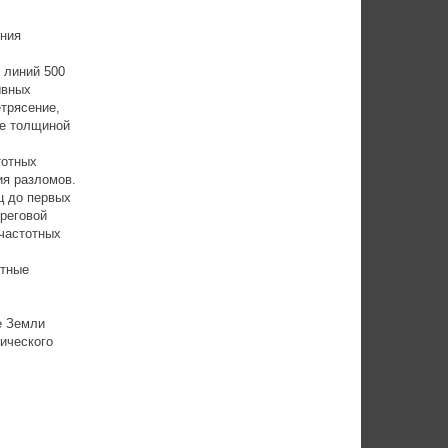
ения
 линий 500
ывных
трясение,
ве толщиной
тотных
ия разломов.
ц до первых
ереговой
частотных
итные
е Земли
ического