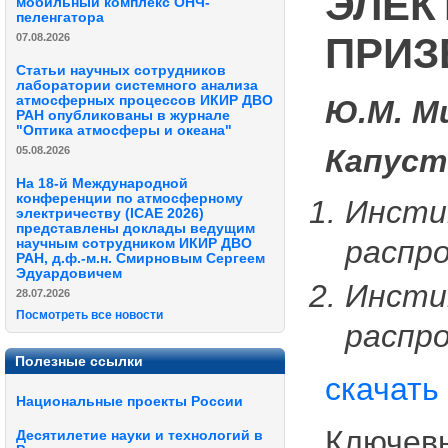
ЭЛЕК
мобильный комплекс ОНЧ-
пеленгатора
ПРИЗ
07.08.2026
Статьи научных сотрудников
лаборатории системного анализа
атмосферных процессов ИКИР ДВО
Ю.М. М
РАН опубликованы в журнале
"Оптика атмосферы и океана"
Капуст
05.08.2026
На 18-й Международной
конференции по атмосферному
Инсти
электричеству (ICAE 2026)
представлены доклады ведущим
распро
научным сотрудником ИКИР ДВО
РАН, д.ф.-м.н. Смирновым Сергеем
Эдуардовичем
Инсти
28.07.2026
Посмотреть все новости
распр
Полезные ссылки
скачать
Национальные проекты России
Ключевы
Десятилетие науки и технологий в