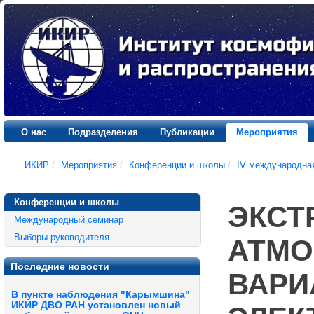
О нас
Подразделения
Публикации
Мероприятия
ИКИР
/
Мероприятия
/
Конференции и школы
/
IV международна
Конференции и школы
ЭКСТ
Международный семинар
Выборы руководителя
АТМО
Последние новости
ВАРИ
В пункте наблюдения "Карымшина"
ИКИР ДВО РАН установлен новый