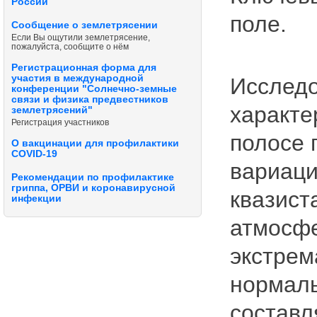
России
поле.
Сообщение о землетрясении
Если Вы ощутили землетрясение,
пожалуйста, сообщите о нём
Регистрационная форма для
участия в международной
Исследо
конференции "Солнечно-земные
связи и физика предвестников
характе
землетрясений"
Регистрация участников
полосе 
О вакцинации для профилактики
COVID-19
вариаци
Рекомендации по профилактике
гриппа, ОРВИ и коронавирусной
квазист
инфекции
атмосфе
экстрем
нормаль
составл