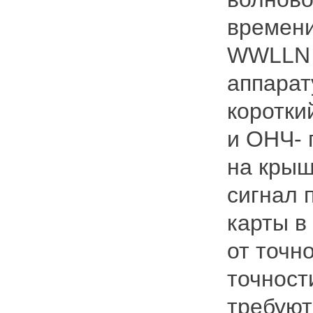
времени
WWLLN 
аппарат
коротки
и ОНЧ- 
на крыш
сигнал 
карты в
от точн
точност
требуют