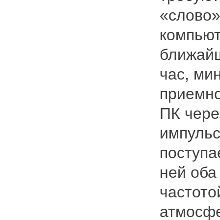
«слово»
компьют
ближайш
час, ми
приемно
ПК чере
импульс
поступа
ней оба
частото
атмосфе