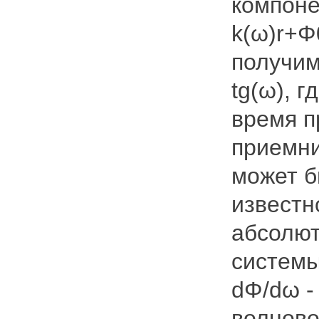
компоне
k(ω)r+Φ
получим 
tg(ω), г
время п
приемни
может бы
известн
абсолют
системы
dΦ/dω -
волново