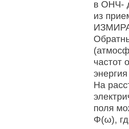
в ОНЧ- 
из прие
ИЗМИРАН
Обратны
(атмосф
частот 
энергия
На расс
электри
поля мо
Φ(ω), г