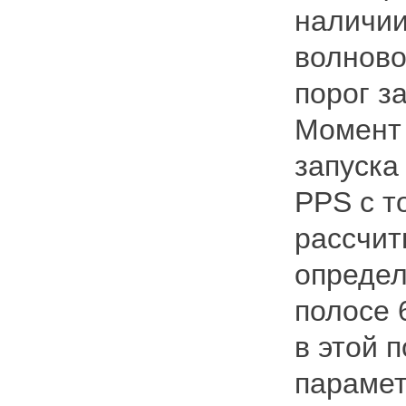
наличии
волново
порог з
Момент 
запуска
PPS с т
рассчит
определ
полосе 
в этой 
парамет