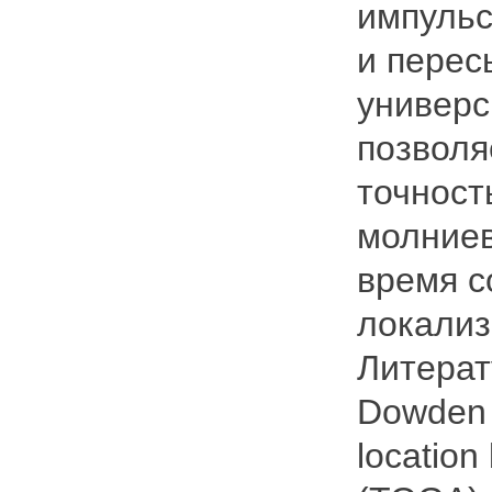
импульс
и перес
универс
позволя
точност
молниев
время с
локализ
Литерат
Dowden R
location 