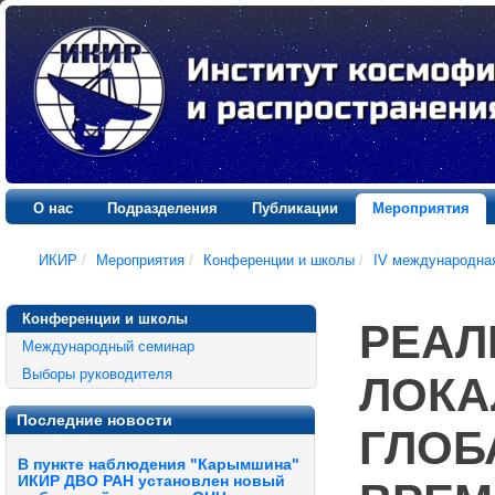
О нас
Подразделения
Публикации
Мероприятия
ИКИР
/
Мероприятия
/
Конференции и школы
/
IV международна
Конференции и школы
РЕАЛ
Международный семинар
Выборы руководителя
ЛОКА
Последние новости
ГЛОБ
В пункте наблюдения "Карымшина"
ИКИР ДВО РАН установлен новый