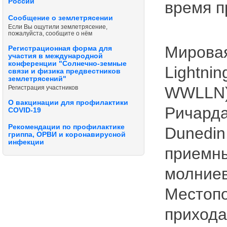
России
время п
Сообщение о землетрясении
Если Вы ощутили землетрясение,
пожалуйста, сообщите о нём
Мировая
Регистрационная форма для
участия в международной
конференции "Солнечно-земные
Lightnin
связи и физика предвестников
землетрясений"
WWLLN),
Регистрация участников
О вакцинации для профилактики
Ричарда
COVID-19
Рекомендации по профилактике
Dunedin
гриппа, ОРВИ и коронавирусной
инфекции
приемны
молниев
Местопо
прихода