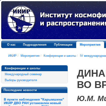
О нас
Подразделения
Публикации
Мероприятия
ИКИР
/
Мероприятия
/
Конференции и школы
/
IV международна
Конференции и школы
ДИНА
Международный семинар
Выборы руководителя
ВО В
Последние новости
Ю.М. М
В пункте наблюдения "Карымшина"
ИКИР ДВО РАН установлен новый