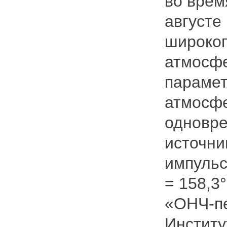
во врем
августе 
широкоп
атмосфе
парамет
атмосфе
одновре
источни
импульс
= 158,3
«ОНЧ-пе
Институ