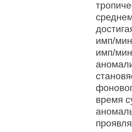
тропиче
среднем
достига
имп/мин
имп/мин
аномали
становя
фоновог
время с
аномаль
проявля