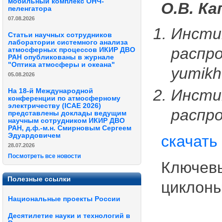
мобильный комплекс ОНЧ-
О.В. К
пеленгатора
07.08.2026
Инсти
Статьи научных сотрудников
лаборатории системного анализа
распро
атмосферных процессов ИКИР ДВО
РАН опубликованы в журнале
"Оптика атмосферы и океана"
yumikh
05.08.2026
Инсти
На 18-й Международной
конференции по атмосферному
электричеству (ICAE 2026)
распр
представлены доклады ведущим
научным сотрудником ИКИР ДВО
РАН, д.ф.-м.н. Смирновым Сергеем
Эдуардовичем
скачать
28.07.2026
Посмотреть все новости
Ключевы
Полезные ссылки
циклоны
Национальные проекты России
Десятилетие науки и технологий в