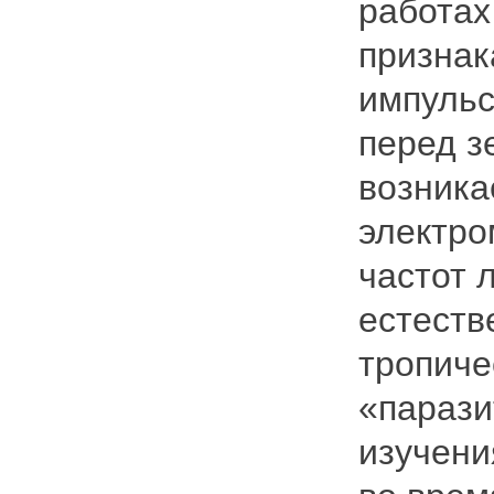
работах
признак
импульс
перед з
возника
электро
частот 
естеств
тропиче
«парази
изучени