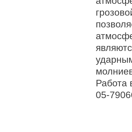
атмосфе
грозово
позволя
атмосфе
являютс
ударны
молниев
Работа 
05-7906