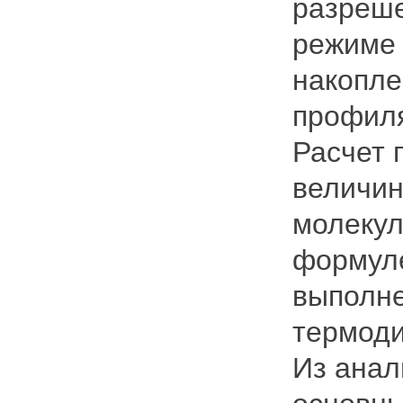
разреше
режиме 
накопле
профиля
Расчет 
величин
молекул
формуле
выполне
термоди
Из ана