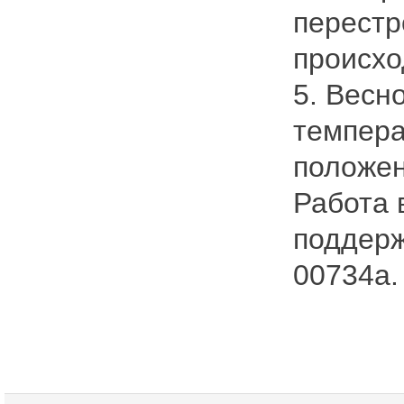
перестр
происхо
5. Весн
темпера
положен
Работа 
поддерж
00734а.