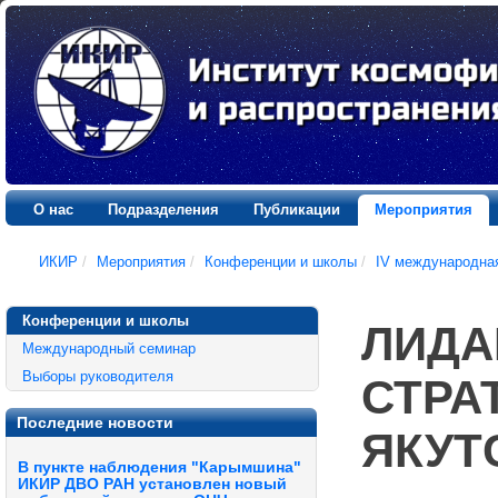
О нас
Подразделения
Публикации
Мероприятия
ИКИР
/
Мероприятия
/
Конференции и школы
/
IV международна
Конференции и школы
ЛИДА
Международный семинар
Выборы руководителя
СТРА
Последние новости
ЯКУТС
В пункте наблюдения "Карымшина"
ИКИР ДВО РАН установлен новый