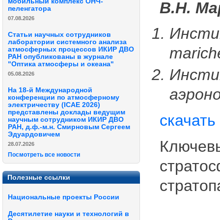
мобильный комплекс ОНЧ-
В.Н. М
пеленгатора
07.08.2026
Инсти
Статьи научных сотрудников
лаборатории системного анализа
marich
атмосферных процессов ИКИР ДВО
РАН опубликованы в журнале
"Оптика атмосферы и океана"
Инсти
05.08.2026
аэроно
На 18-й Международной
конференции по атмосферному
электричеству (ICAE 2026)
представлены доклады ведущим
скачать
научным сотрудником ИКИР ДВО
РАН, д.ф.-м.н. Смирновым Сергеем
Эдуардовичем
Ключевы
28.07.2026
Посмотреть все новости
стратос
Полезные ссылки
стратоп
Национальные проекты России
Десятилетие науки и технологий в