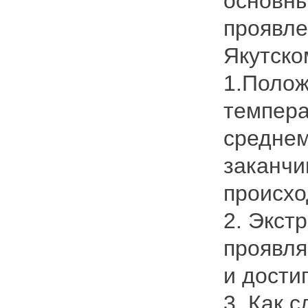
основны
проявле
Якутско
1.Полож
темпера
среднем
заканчи
происхо
2. Экст
проявля
и дости
3. Как 