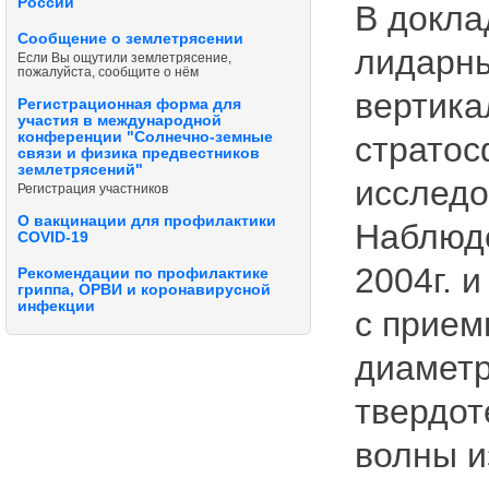
России
В докла
Сообщение о землетрясении
лидарн
Если Вы ощутили землетрясение,
пожалуйста, сообщите о нём
вертика
Регистрационная форма для
участия в международной
конференции "Солнечно-земные
стратос
связи и физика предвестников
землетрясений"
исследо
Регистрация участников
О вакцинации для профилактики
Наблюде
COVID-19
2004г. 
Рекомендации по профилактике
гриппа, ОРВИ и коронавирусной
инфекции
с прием
диаметр
твердот
волны и