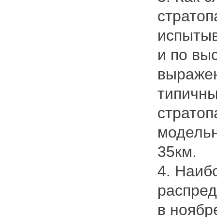
стратоп
испытыв
и по вы
выраже
типичны
стратоп
модельн
35км.
4. Наиб
распред
в ноябр