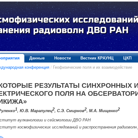
оприятия
Данные
Новости
Вестник КРАУНЦ
ЦКП
ждународная конференция
/
Геофизические поля и их взаимодействие
КОТОРЫЕ РЕЗУЛЬТАТЫ СИНХРОННЫХ 
ЕКТРИЧЕСКОГО ПОЛЯ НА ОБСЕРВАТОРИ
ИКИЖА»
1
2
2
2
Руленко
, Ю.В. Марапулец
, С.Э. Смирнов
, М.А. Мищенко
ститут вулканологии и сейсмологии ДВО РАН
ститут космофизических исследований и распространения радиовол
ть