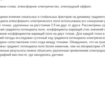
вые слова: атмосферное электричество, электродный эффект.
ценки влияния локальных и глобальных факторов на динамику градиент
циала атмосферного электрического поля использована его синхронная 
х точках, удаленных на расстояние 2.9 км друг от друга. Рассмотрены 
ния градиента потенциала поля, коэффициенты вариаций этих значений 
ение коэффициентов вариаций поля на двух точках. Для каждой точки в
ей погоды исследован суточный ход градиента потенциала электрическо
дено сопоставление этого хода между точками. Обнаружено, что на пун
жа» градиент потенциала поля более изменчив, чем на обсерватории «П
енные результаты можно объяснить различным проявлением электродн
графией местности, где находились датчики.