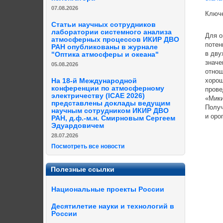
07.08.2026
Ключе
Статьи научных сотрудников
лаборатории системного анализа
Для о
атмосферных процессов ИКИР ДВО
потен
РАН опубликованы в журнале
в дву
"Оптика атмосферы и океана"
значе
05.08.2026
отнош
хорош
На 18-й Международной
конференции по атмосферному
прове
электричеству (ICAE 2026)
«Мики
представлены доклады ведущим
Получ
научным сотрудником ИКИР ДВО
и оро
РАН, д.ф.-м.н. Смирновым Сергеем
Эдуардовичем
28.07.2026
Посмотреть все новости
Полезные ссылки
Национальные проекты России
Десятилетие науки и технологий в
России