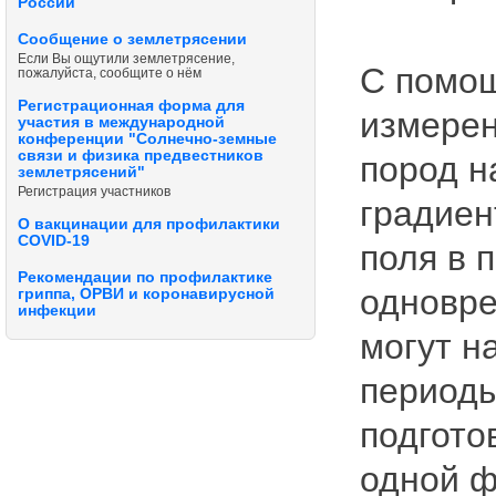
России
Сообщение о землетрясении
Если Вы ощутили землетрясение,
С помощ
пожалуйста, сообщите о нём
Регистрационная форма для
измерен
участия в международной
конференции "Солнечно-земные
связи и физика предвестников
пород н
землетрясений"
Регистрация участников
градиен
О вакцинации для профилактики
COVID-19
поля в 
Рекомендации по профилактике
одновр
гриппа, ОРВИ и коронавирусной
инфекции
могут н
периоды
подгото
одной ф