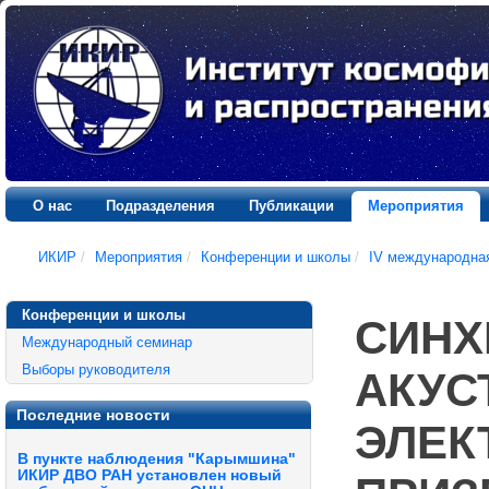
О нас
Подразделения
Публикации
Мероприятия
ИКИР
/
Мероприятия
/
Конференции и школы
/
IV международна
Конференции и школы
СИНХ
Международный семинар
Выборы руководителя
АКУС
Последние новости
ЭЛЕК
В пункте наблюдения "Карымшина"
ИКИР ДВО РАН установлен новый