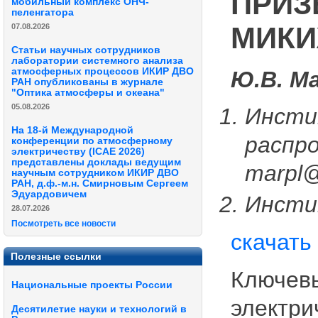
ПРИЗ
мобильный комплекс ОНЧ-
пеленгатора
МИК
07.08.2026
Статьи научных сотрудников
лаборатории системного анализа
атмосферных процессов ИКИР ДВО
Ю.В. М
РАН опубликованы в журнале
"Оптика атмосферы и океана"
05.08.2026
Инсти
На 18-й Международной
распр
конференции по атмосферному
электричеству (ICAE 2026)
представлены доклады ведущим
marpl@
научным сотрудником ИКИР ДВО
РАН, д.ф.-м.н. Смирновым Сергеем
Эдуардовичем
Инсти
28.07.2026
Посмотреть все новости
скачать
Полезные ссылки
Ключевы
Национальные проекты России
электри
Десятилетие науки и технологий в