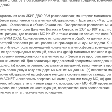
вые слова: сеть обсерваторий ИКИРа, перспективы создания, возможно
дений.
дательная база ИКИР ДВО РАН разноплановая; мониторинг магнитного
Земли выполняется на магнитных обсерваториях «Паратунка», «Мыс Шм
дан», «Хабаровск» и «Южно-Сахалинск». Обсерватории расположены на
тельной территории Дальнего Востока и Севера: от 135° до 180° в.д., и от
(см. рисунок, где показаны МО ИКИР, а также изолинии элементов поля D
и WMM 2005). Одновременное использование и обработка данных этих
ваторий позволяет решать различные прикладные и научные задачи. К 
ти on-line-контроль перемещений локальных магнитосферных возмущени
ние долгопериодных вариаций, таких как дрейф магнитных полюсов и дж
а степени потенциальности магнитного поля Земли и ее пространственно
нных изменений. Для реализации предлагаемой программы исследован
одимо: (а) провести ревизию результатов измерений, выполненных в пр
дать полноценную базу стандартных магнитных данных, (б) перевести м
оринг обсерваторий на цифровые методы в соответствии со стандартом
MAGNET и обеспечить оперативный обмен данными между МО, (в) для 
жностей решать те или иные задачи с помощью сети МО ИКИР провести
ирование с учетом ее конфигурации, пространственного расположения,
ческого и интеллектуального оснащения.