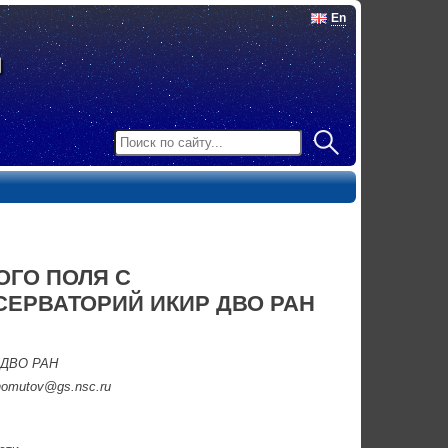
En
ГО ПОЛЯ С
ЕРВАТОРИЙ ИКИР ДВО РАН
н ДВО РАН
homutov@gs.nsc.ru