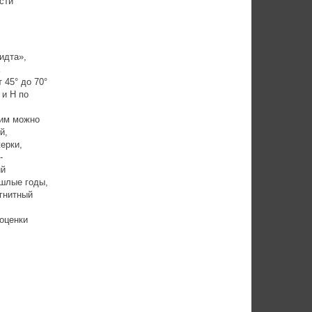
сти
идта»,
 45° до 70°
 и H по
ним можно
й,
ерки,
-
ий
ошлые годы,
агнитный
оценки