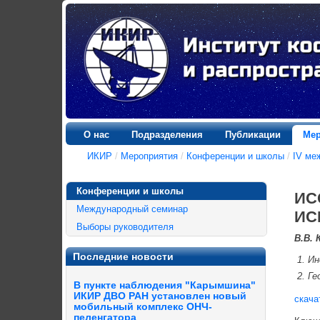
О нас
Подразделения
Публикации
Мер
ИКИР
/
Мероприятия
/
Конференции и школы
/
IV ме
Конференции и школы
ИС
Международный семинар
ИС
Выборы руководителя
В.В. 
Последние новости
Ин
Ге
В пункте наблюдения "Карымшина"
ИКИР ДВО РАН установлен новый
скача
мобильный комплекс ОНЧ-
пеленгатора