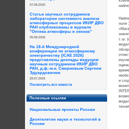
Ключе
07.08.2026
наблю
Статьи научных сотрудников
Наблю
лаборатории системного анализа
атмосферных процессов ИКИР ДВО
поля 
РАН опубликованы в журнале
«Мага
"Оптика атмосферы и океана"
значи
05.08.2026
с.ш. 
модел
На 18-й Международной
обсер
конференции по атмосферному
отнес
электричеству (ICAE 2026)
представлены доклады ведущим
изуче
научным сотрудником ИКИР ДВО
оценк
РАН, д.ф.-м.н. Смирновым Сергеем
време
Эдуардовичем
необх
28.07.2026
и соз
Посмотреть все новости
монит
INTER
возмо
Полезные ссылки
модел
техни
Национальные проекты России
Десятилетие науки и технологий в
России