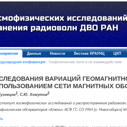
оприятия
Данные
Новости
Вестник КРАУНЦ
ЦКП
ждународная конференция
/
Геофизические поля и их взаимодействие
СЛЕДОВАНИЯ ВАРИАЦИЙ ГЕОМАГНИТНО
ПОЛЬЗОВАНИЕМ СЕТИ МАГНИТНЫХ ОБС
1
2
Кузнецов
, С.Ю. Хомутов
ститут космофизических исследований и распространения радиовол
офизическая обсерватория «Ключи» АСФ ГС СО РАН (г. Новосибирск) k
ть