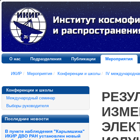
О нас
Подразделения
Публикации
Мероприятия
ИКИР
/
Мероприятия
/
Конференции и школы
/
IV международна
Конференции и школы
РЕЗУ
Международный семинар
Выборы руководителя
ИЗМЕ
Последние новости
ЭЛЕК
В пункте наблюдения "Карымшина"
ИКИР ДВО РАН установлен новый