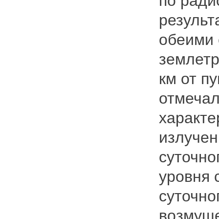
по ради
результ
обеими 
землетр
км от п
отмеча
характе
излучен
суточно
уровня 
суточно
возмуще