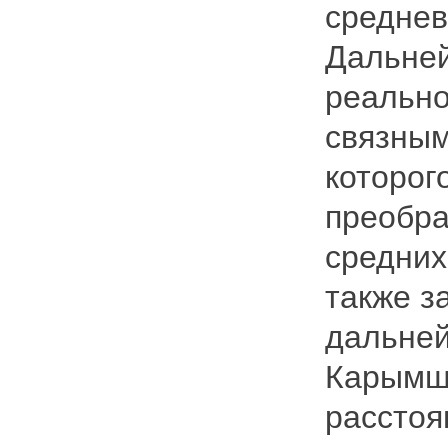
среднев
Дальней
реально
связным
которог
преобра
средних
также з
дальней
Карымш
расстоя