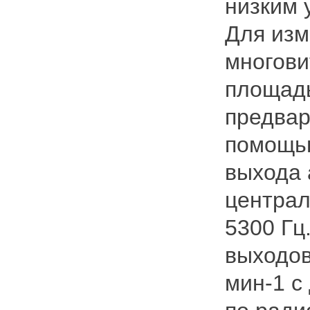
низким 
Для изм
многови
площадь
предвар
помощью
выхода 
централ
5300 Гц
выходов
мин-1 с