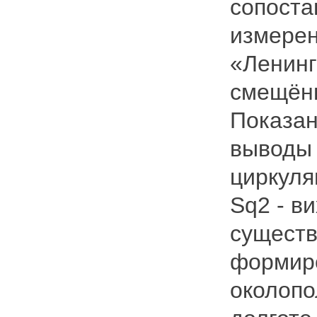
сопоста
измерен
«Ленинг
смещённ
Показан
выводы 
циркуля
Sq2 - в
существ
формиро
околопо