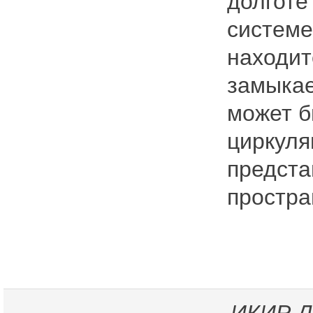
долготе
системе
находит
замыкае
может б
циркуля
предста
простра
ИКИР
Д