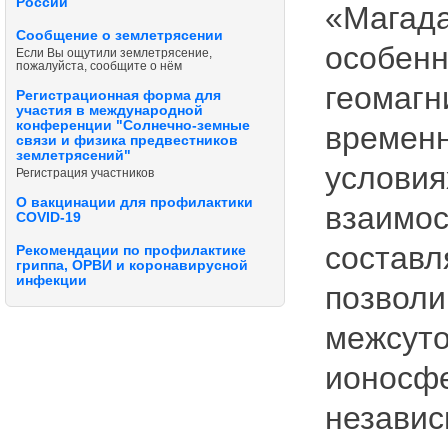
России
«Магад
Сообщение о землетрясении
особенн
Если Вы ощутили землетрясение,
пожалуйста, сообщите о нём
геомагн
Регистрационная форма для
участия в международной
конференции "Солнечно-земные
временн
связи и физика предвестников
землетрясений"
условия
Регистрация участников
О вакцинации для профилактики
взаимос
COVID-19
составл
Рекомендации по профилактике
гриппа, ОРВИ и коронавирусной
инфекции
позволи
межсуто
ионосфе
независ