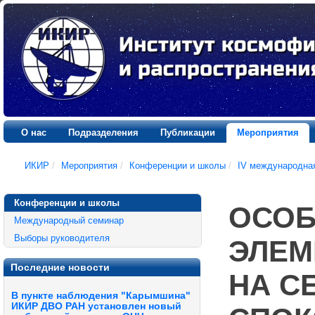
О нас
Подразделения
Публикации
Мероприятия
ИКИР
/
Мероприятия
/
Конференции и школы
/
IV международна
Конференции и школы
ОСОБ
Международный семинар
Выборы руководителя
ЭЛЕМ
Последние новости
НА С
В пункте наблюдения "Карымшина"
ИКИР ДВО РАН установлен новый