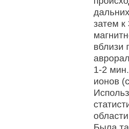
происхо
дальних
затем к
магнитн
вблизи 
аврорал
1-2 мин
ионов (
Использ
статист
области
Была та