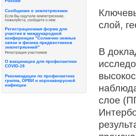
России
Ключевы
Сообщение о землетрясении
Если Вы ощутили землетрясение,
пожалуйста, сообщите о нём
слой, г
Регистрационная форма для
участия в международной
конференции "Солнечно-земные
связи и физика предвестников
землетрясений"
В докла
Регистрация участников
исслед
О вакцинации для профилактики
COVID-19
высокос
Рекомендации по профилактике
гриппа, ОРВИ и коронавирусной
наблюда
инфекции
слое (П
Интербо
результ