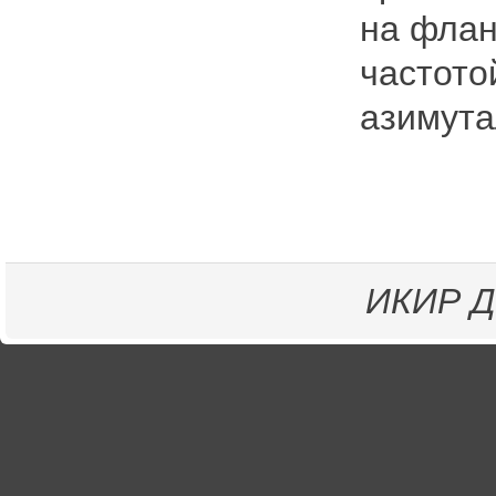
на флан
частото
азимута
ИКИР
Д