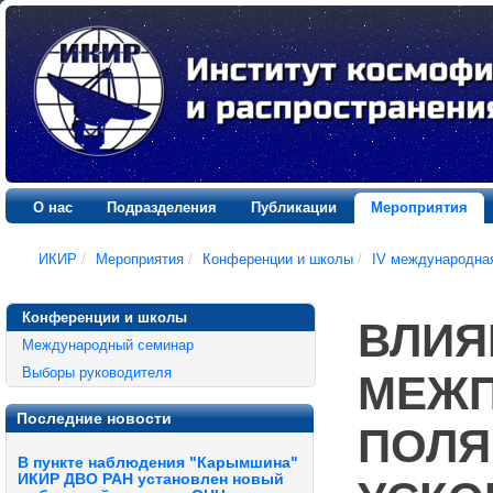
О нас
Подразделения
Публикации
Мероприятия
ИКИР
/
Мероприятия
/
Конференции и школы
/
IV международна
Конференции и школы
ВЛИЯ
Международный семинар
Выборы руководителя
МЕЖП
Последние новости
ПОЛЯ
В пункте наблюдения "Карымшина"
ИКИР ДВО РАН установлен новый