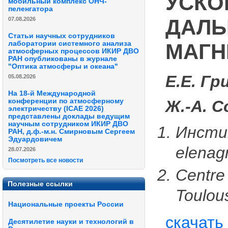
УСКО
мобильный комплекс ОНЧ-
пеленгатора
ДАЛЬ
07.08.2026
Статьи научных сотрудников
МАГН
лаборатории системного анализа
атмосферных процессов ИКИР ДВО
РАН опубликованы в журнале
"Оптика атмосферы и океана"
Е.Е. Гр
05.08.2026
На 18-й Международной
Ж.-А. С
конференции по атмосферному
электричеству (ICAE 2026)
представлены доклады ведущим
научным сотрудником ИКИР ДВО
Инсти
РАН, д.ф.-м.н. Смирновым Сергеем
Эдуардовичем
elenag
28.07.2026
Посмотреть все новости
Centre
Полезные ссылки
Toulou
Национальные проекты России
скачать
Десятилетие науки и технологий в