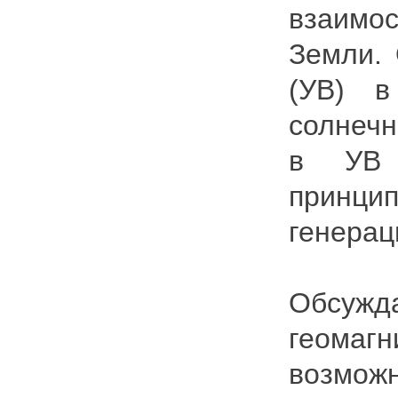
взаимо
Земли.
(УВ) 
солнечн
в УВ 
принци
генерац
Обсужд
геомагн
возможн