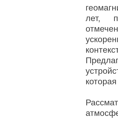
геомагн
лет, п
отмече
ускоре
контекс
Предла
устройс
которая
Рассма
атмосфе