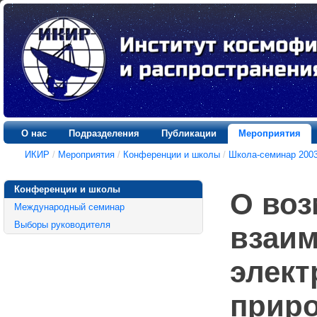
О нас
Подразделения
Публикации
Мероприятия
ИКИР
/
Мероприятия
/
Конференции и школы
/
Школа-семинар 2003
Конференции и школы
О во
Международный семинар
Выборы руководителя
взаим
элект
прир