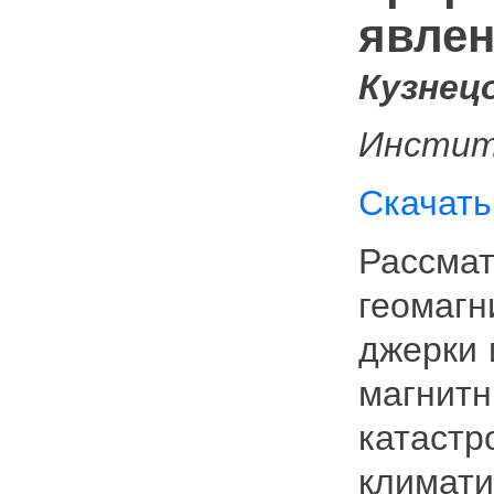
явле
Кузнецо
Инстит
Скачать
Рассм
геомагн
джерки 
магни
катас
климат