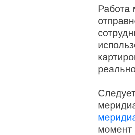
Работа 
отправн
сотрудн
использ
картиро
реальн
Следует
мериди
меридиа
момент 