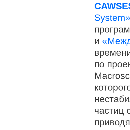
CAWSE
System
програ
и
«Межд
времени
по прое
Macrosca
которог
нестаби
частиц 
приводя