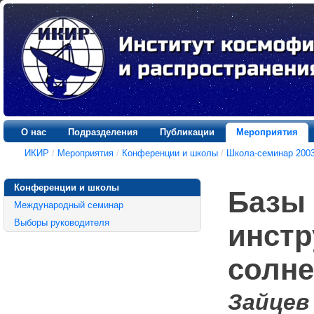
О нас
Подразделения
Публикации
Мероприятия
ИКИР
/
Мероприятия
/
Конференции и школы
/
Школа-семинар 2003
Конференции и школы
Базы 
Международный семинар
Выборы руководителя
инстр
солне
Зайцев 