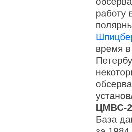
обсерв
работу 
полярн
Шпицбер
время в
Петербу
некотор
обсерва
установ
ЦМВС-
База да
за 1984