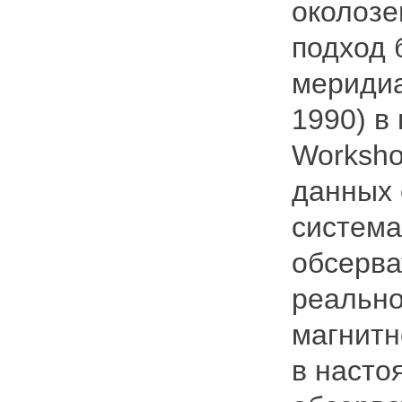
околозе
подход 
меридиа
1990) в
Worksho
данных 
систем
обсерва
реально
магнитн
в насто