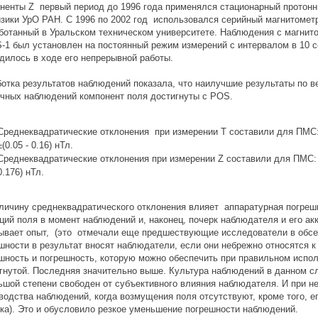
ненты Z первый период до 1996 года применялся стационарный протонн
зики УрО РАН. С 1996 по 2002 год использовался серийный магнитометр
ботанный в Уральском техническом университете. Наблюдения с магни
-1 был установлен на постоянный режим измерений с интервалом в 10 
дилось в ходе его непрерывной работы.
отка результатов наблюдений показала, что наилучшие результаты по в
чных наблюдений компонент поля достигнуты с POS.
Среднеквадратические отклонения при измерении Т составили для ПМС: 
±(0.05 - 0.16) нТл.
Среднеквадратические отклонения при измерении Z составили для ПМС: ±(
0.176) нТл.
личину среднеквадратического отклонения влияет аппаратурная погрешн
ций поля в момент наблюдений и, наконец, почерк наблюдателя и его ак
ывает опыт, (это отмечали еще предшествующие исследователи в обсер
шности в результат вносят наблюдатели, если они небрежно относятся 
шность и погрешность, которую можно обеспечить при правильном испол
гнутой. Последняя значительно выше. Культура наблюдений в данном 
ьшой степени свободен от субъективного влияния наблюдателя. И при н
водства наблюдений, когда возмущения поля отсутствуют, кроме того, е
ка). Это и обусловило резкое уменьшение погрешности наблюдений.