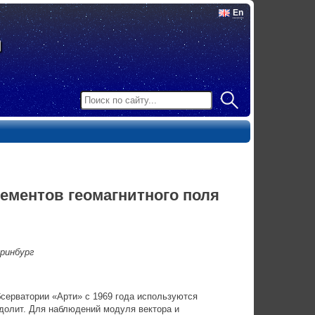
En
ементов геомагнитного поля
ринбург
серватории «Арти» с 1969 года используются
долит. Для наблюдений модуля вектора и