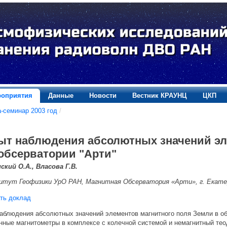
оприятия
Данные
Новости
Вестник КРАУНЦ
ЦКП
-семинар 2003 год
/
ыт наблюдения абсолютных значений эл
 обсерватории "Арти"
ский О.А., Власова Г.В.
тут Геофизики УрО РАН, Магнитная Обсерватория «Арти», г. Екате
ть доклад
аблюдения абсолютных значений элементов магнитного поля Земли в об
нные магнитометры в комплексе с колечной системой и немагнитный тео