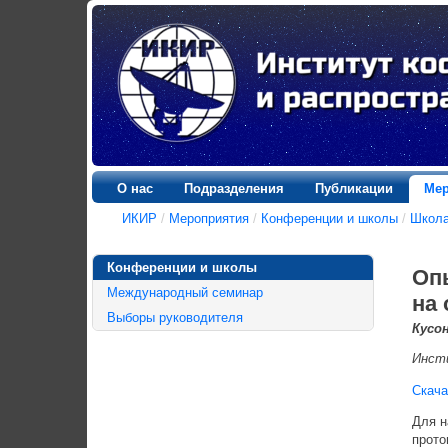
О нас
Подразделения
Публикации
Мер
ИКИР
/
Мероприятия
/
Конференции и школы
/
Школа
Конференции и школы
Оп
Международный семинар
на
Выборы руководителя
Кусон
Инсти
Скача
Для н
прото