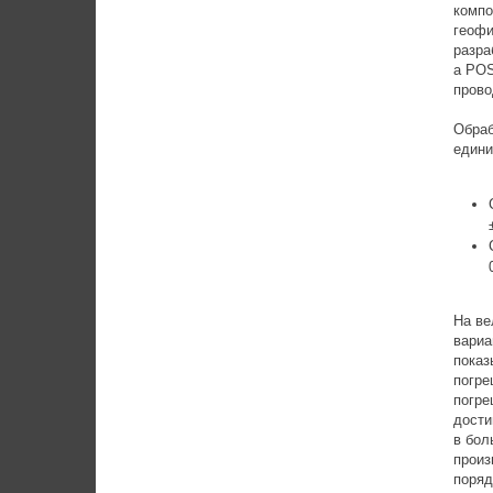
компо
геофи
разра
а POS
прово
Обраб
едини
На ве
вариа
показ
погре
погре
дости
в бол
произ
поряд