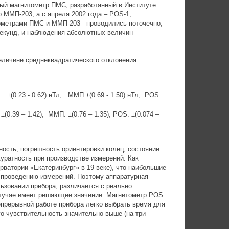
ый магнитометр ПМС, разработанный в Институте
 ММП-203, а с апреля 2002 года – POS-1,
тометрами ПМС и ММП-203 проводились поточечно,
секунд, и наблюдения абсолютных величин
еличине среднеквадратического отклонения
±(0.23 - 0.62) нТл; ММП:±(0.69 - 1.50) нТл; POS:
0.39 – 1.42); ММП: ±(0.76 – 1.35); POS: ±(0.074 –
ость, погрешность ориентировки колец, состояние
куратность при производстве измерений. Как
ватории «Екатеринбург» в 19 веке), что наибольшие
к проведению измерений. Поэтому аппаратурная
ьзовании прибора, различается с реально
случае имеет решающее значение. Магнитометр POS
епрерывной работе прибора легко выбрать время для
го чувствительность значительно выше (на три