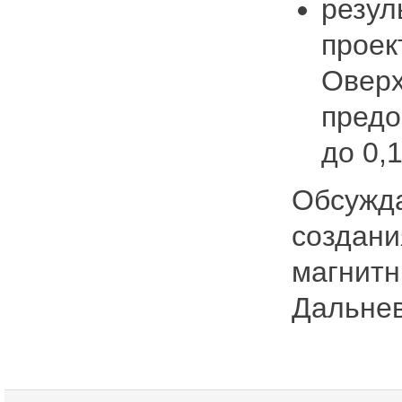
резул
проек
Оверх
предо
до 0,1
Обсужда
создани
магнитн
Дальнев