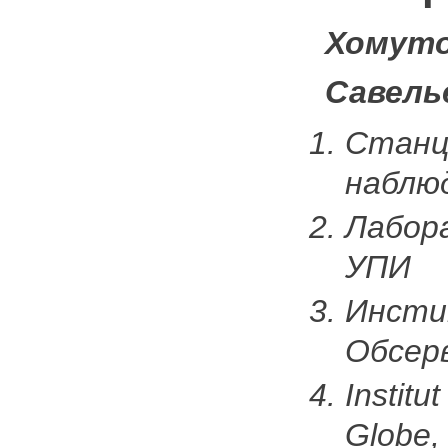
Хомуто
Савелье
Станц
наблю
Лабор
УПИ
Инсти
Обсер
Instit
Globe,