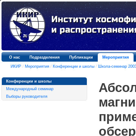
О нас
Подразделения
Публикации
Мероприятия
ИКИР
/
Мероприятия
/
Конференции и школы
/
Школа-семинар 2003
Конференции и школы
Абсо
Международный семинар
Выборы руководителя
магни
приме
обсер