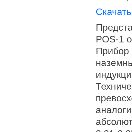
Скачать
Предста
POS-1 о
Прибор 
наземны
индукци
Техниче
превосх
аналоги
абсолю