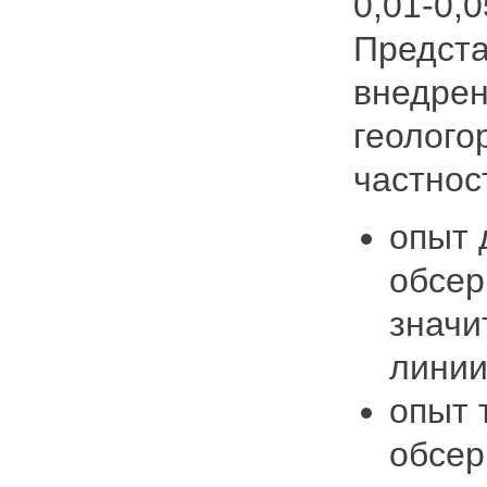
0,01-0,
Предста
внедрен
геолого
частнос
опыт 
обсер
значи
линии
опыт 
обсер