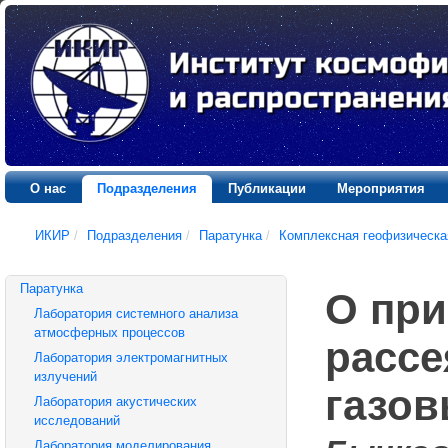
О нас
Подразделения
Публикации
Мероприятия
ИКИР
/
Подразделения
/
Паратунка
/
Комплексная геофизическа
Паратунка
О при
Лаборатория системного анализа
атмосферных процессов
рассе
Лаборатория электромагнитных
излучений
газов
Лаборатория акустических
исследований
Лаборатория моделирования