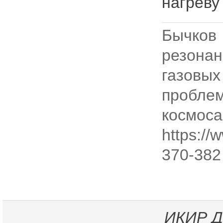
нагреву
Бычков
резона
газовы
пробле
космос
https://
370-382
ИКИР
Д