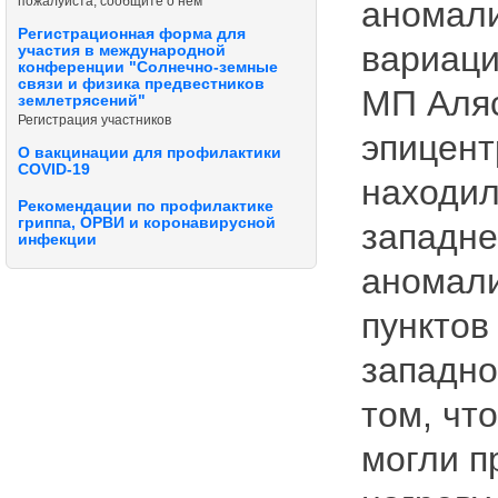
пожалуйста, сообщите о нём
аномали
Регистрационная форма для
вариаци
участия в международной
конференции "Солнечно-земные
связи и физика предвестников
МП Аляс
землетрясений"
Регистрация участников
эпицент
О вакцинации для профилактики
COVID-19
находил
Рекомендации по профилактике
гриппа, ОРВИ и коронавирусной
западне
инфекции
аномали
пунктов
западно
том, чт
могли п