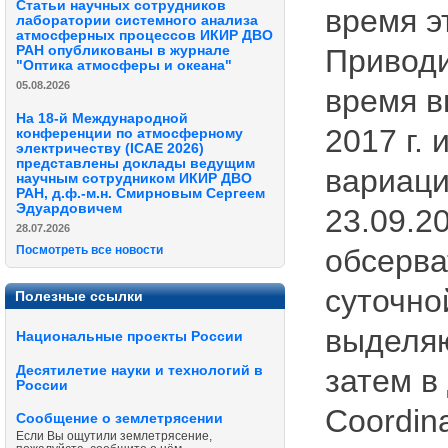
Статьи научных сотрудников
время э
лаборатории системного анализа
атмосферных процессов ИКИР ДВО
РАН опубликованы в журнале
Приводи
"Оптика атмосферы и океана"
05.08.2026
время в
На 18-й Международной
2017 г.
конференции по атмосферному
электричеству (ICAE 2026)
представлены доклады ведущим
вариаци
научным сотрудником ИКИР ДВО
РАН, д.ф.-м.н. Смирновым Сергеем
Эдуардовичем
23.09.2
28.07.2026
обсерва
Посмотреть все новости
суточно
Полезные ссылки
выделяю
Национальные проекты России
Десятилетие науки и технологий в
затем в
России
Coordina
Сообщение о землетрясении
Если Вы ощутили землетрясение,