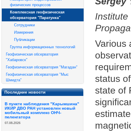
Sergey 
физических процессов
Комплексная геофизическая
Institu
обсерватория "Паратунка"
Сотрудники
Propaga
Измерения
Публикации
Various 
Группа информационных технологий
observa
Геофизическая обсерватория
"Хабаровск"
requirem
Геофизическая обсерватория "Магадан"
Геофизическая обсерватория "Мыс
status o
Шмидта"
state o
Последние новости
signific
В пункте наблюдения "Карымшина"
ИКИР ДВО РАН установлен новый
estimate
мобильный комплекс ОНЧ-
пеленгатора
magnetic
07.08.2026