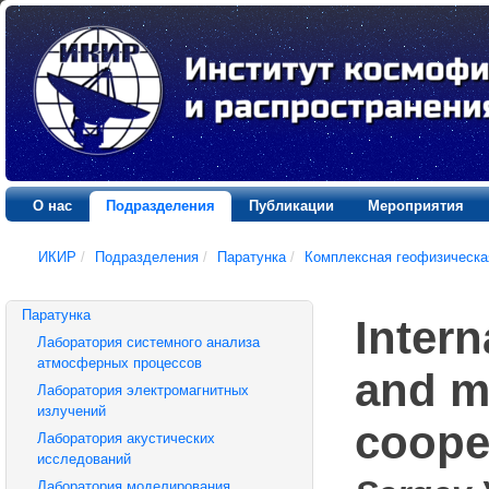
О нас
Подразделения
Публикации
Мероприятия
ИКИР
/
Подразделения
/
Паратунка
/
Комплексная геофизическа
Паратунка
Inter
Лаборатория системного анализа
атмосферных процессов
and m
Лаборатория электромагнитных
излучений
coope
Лаборатория акустических
исследований
Лаборатория моделирования