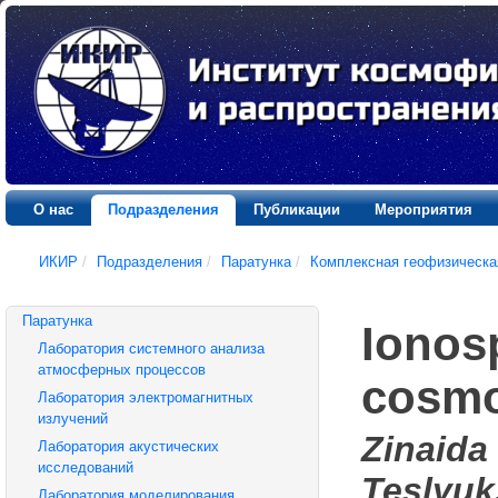
О нас
Подразделения
Публикации
Мероприятия
ИКИР
/
Подразделения
/
Паратунка
/
Комплексная геофизическа
Паратунка
Ionos
Лаборатория системного анализа
атмосферных процессов
cosmo
Лаборатория электромагнитных
излучений
Zinaida 
Лаборатория акустических
исследований
Teslyuk
Лаборатория моделирования