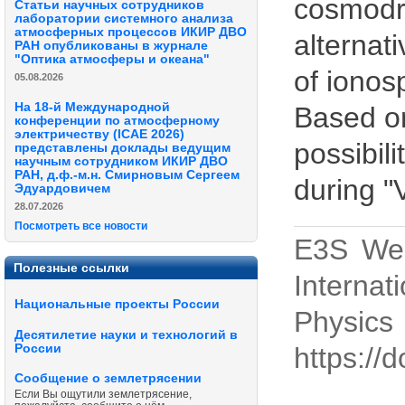
cosmodro
Статьи научных сотрудников
лаборатории системного анализа
атмосферных процессов ИКИР ДВО
alternat
РАН опубликованы в журнале
"Оптика атмосферы и океана"
of ionos
05.08.2026
На 18-й Международной
Based on
конференции по атмосферному
электричеству (ICAE 2026)
possibil
представлены доклады ведущим
научным сотрудником ИКИР ДВО
РАН, д.ф.-м.н. Смирновым Сергеем
during "
Эдуардовичем
28.07.2026
Посмотреть все новости
E3S Web
Полезные ссылки
Internat
Национальные проекты России
Physi
Десятилетие науки и технологий в
России
https://
Сообщение о землетрясении
Если Вы ощутили землетрясение,