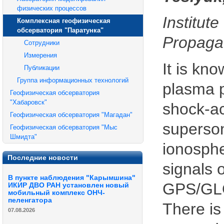
физических процессов
Institu
Комплексная геофизическая
обсерватория "Паратунка"
Propaga
Сотрудники
Измерения
It is kn
Публикации
Группа информационных технологий
plasma p
Геофизическая обсерватория
"Хабаровск"
shock-ac
Геофизическая обсерватория "Магадан"
superson
Геофизическая обсерватория "Мыс
Шмидта"
ionosphe
Последние новости
signals 
В пункте наблюдения "Карымшина"
GPS/GLO
ИКИР ДВО РАН установлен новый
мобильный комплекс ОНЧ-
пеленгатора
There is
07.08.2026