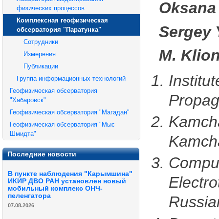
Oksana 
физических процессов
Комплексная геофизическая
Sergey 
обсерватория "Паратунка"
Сотрудники
M. Klio
Измерения
Публикации
Instit
Группа информационных технологий
Геофизическая обсерватория
Propag
"Хабаровск"
Геофизическая обсерватория "Магадан"
Kamchat
Геофизическая обсерватория "Мыс
Шмидта"
Kamcha
Последние новости
Comput
В пункте наблюдения "Карымшина"
Electro
ИКИР ДВО РАН установлен новый
мобильный комплекс ОНЧ-
пеленгатора
Russia
07.08.2026