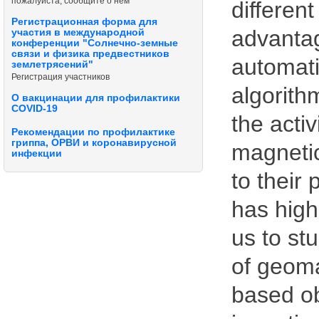
пожалуйста, сообщите о нём
different
Регистрационная форма для
advantag
участия в международной
конференции "Солнечно-земные
связи и физика предвестников
automati
землетрясений"
Регистрация участников
algorith
О вакцинации для профилактики
COVID-19
the activ
Рекомендации по профилактике
гриппа, ОРВИ и коронавирусной
magnetic
инфекции
to their
has high
us to st
of geoma
based ob