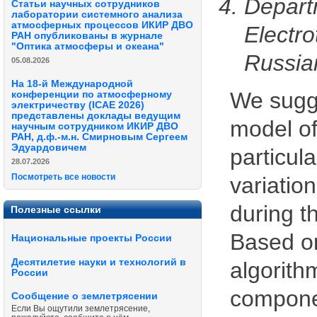
Depart
Статьи научных сотрудников
лаборатории системного анализа
атмосферных процессов ИКИР ДВО
Electro
РАН опубликованы в журнале
"Оптика атмосферы и океана"
Russia
05.08.2026
На 18-й Международной
We sugge
конференции по атмосферному
электричеству (ICAE 2026)
представлены доклады ведущим
model of
научным сотрудником ИКИР ДВО
РАН, д.ф.-м.н. Смирновым Сергеем
Эдуардовичем
particula
28.07.2026
Посмотреть все новости
variatio
during t
Полезные ссылки
Based o
Национальные проекты России
Десятилетие науки и технологий в
algorithm
России
componen
Сообщение о землетрясении
Если Вы ощутили землетрясение,