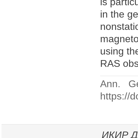
is parti
in the ge
nonstati
magneto
using th
RAS obs
Ann. Ge
https://
ИКИР
Д