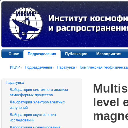
О нас
Подразделения
Публикации
Мероприятия
ИКИР
/
Подразделения
/
Паратунка
/
Комплексная геофизическа
Паратунка
Multis
Лаборатория системного анализа
атмосферных процессов
level 
Лаборатория электромагнитных
излучений
magne
Лаборатория акустических
исследований
Лаборатория моделирования