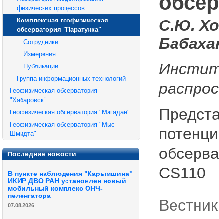
обсер
физических процессов
Комплексная геофизическая
С.Ю. Хо
обсерватория "Паратунка"
Бабаха
Сотрудники
Измерения
Инстит
Публикации
Группа информационных технологий
распро
Геофизическая обсерватория
"Хабаровск"
Предста
Геофизическая обсерватория "Магадан"
Геофизическая обсерватория "Мыс
потенци
Шмидта"
обсерва
Последние новости
CS110
В пункте наблюдения "Карымшина"
ИКИР ДВО РАН установлен новый
мобильный комплекс ОНЧ-
пеленгатора
Вестник
07.08.2026