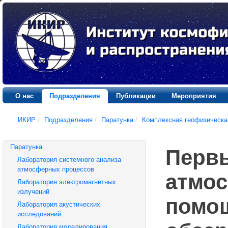
О нас
Подразделения
Публикации
Мероприятия
ИКИР
/
Подразделения
/
Паратунка
/
Комплексная геофизическа
Паратунка
Перв
Лаборатория системного анализа
атмосферных процессов
атмос
Лаборатория электромагнитных
излучений
помощ
Лаборатория акустических
исследований
Лаборатория моделирования