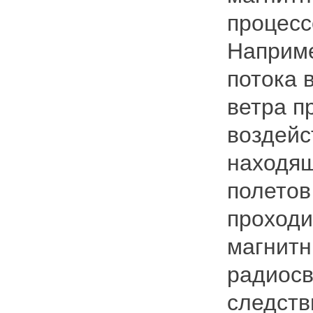
процесс
Наприме
потока 
ветра п
воздейс
находящ
полетов
проходи
магнитн
радиосв
следств