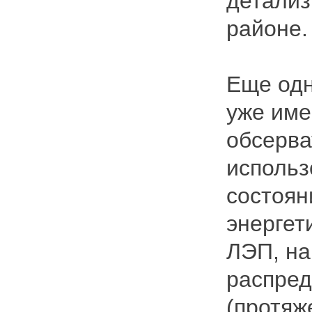
детализ
районе.
Еще одн
уже име
обсерва
использ
состоян
энергет
ЛЭП, на
распред
(протяж