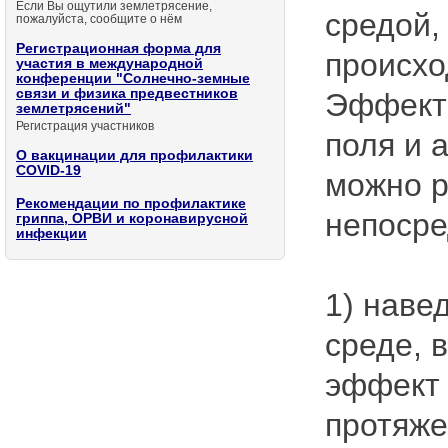
Если Вы ощутили землетрясение,
средой,
пожалуйста, сообщите о нём
Регистрационная форма для
происхо
участия в международной
конференции "Солнечно-земные
связи и физика предвестников
Эффекты
землетрясений"
Регистрация участников
поля и 
О вакцинации для профилактики
COVID-19
можно р
Рекомендации по профилактике
непосре
гриппа, ОРВИ и коронавирусной
инфекции
1) наве
среде, 
эффект 
протяже