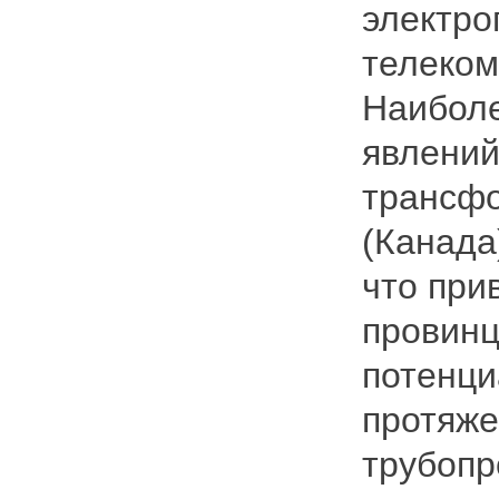
электро
телеком
Наиболе
явлений
трансфо
(Канада
что при
провинц
потенци
протяже
трубопр