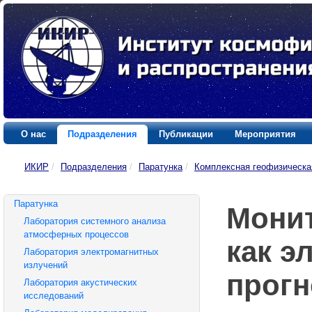
О нас
Подразделения
Публикации
Мероприятия
ИКИР
/
Подразделения
/
Паратунка
/
Комплексная геофизическа
Паратунка
Монит
Лаборатория системного анализа
атмосферных процессов
как э
Лаборатория электромагнитных
излучений
прогн
Лаборатория акустических
исследований