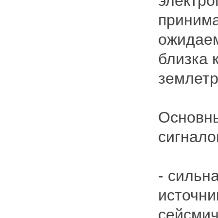
электро
принима
ожидаем
близка 
землетр
Основны
сигнало
- сильн
источни
сейсмич