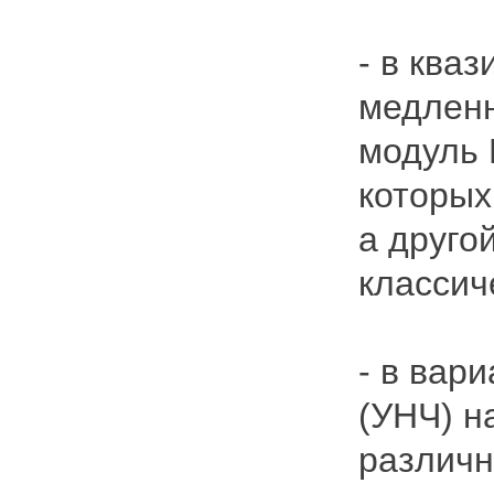
- в ква
медленн
модуль 
которых
а друго
классич
- в вар
(УНЧ) н
различн