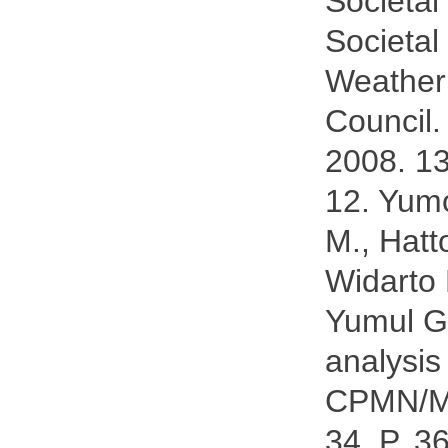
Societal
Societa
Weather
Council.
2008. 13
12. Yumo
M., Hatt
Widarto
Yumul G
analysis
CPMN/MA
34. P. 3