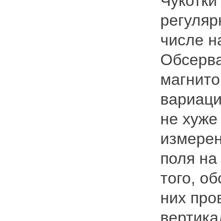
Чукотки
регуляр
числе н
Обсерв
магнит
вариаци
не хуже
измерен
поля на
того, о
них про
вертика