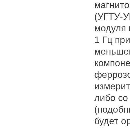
магнито
(УГТУ-У
модуля 
1 Гц пр
меньшей
компоне
феррозо
измерит
либо со
(подобн
будет о