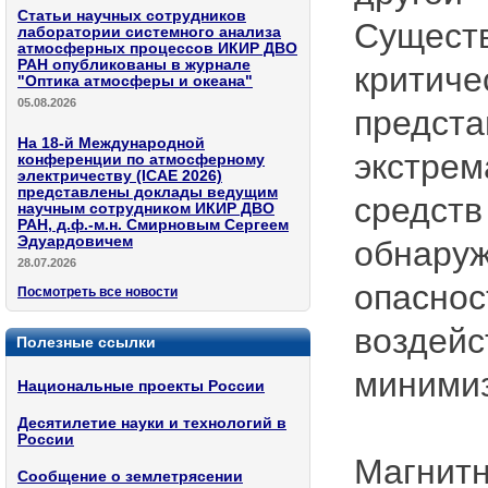
Статьи научных сотрудников
Существ
лаборатории системного анализа
атмосферных процессов ИКИР ДВО
РАН опубликованы в журнале
критиче
"Оптика атмосферы и океана"
05.08.2026
предста
На 18-й Международной
экстрем
конференции по атмосферному
электричеству (ICAE 2026)
представлены доклады ведущим
средств
научным сотрудником ИКИР ДВО
РАН, д.ф.-м.н. Смирновым Сергеем
Эдуардовичем
обнаруж
28.07.2026
опаснос
Посмотреть все новости
воздейс
Полезные ссылки
минимиз
Национальные проекты России
Десятилетие науки и технологий в
России
Магнитн
Сообщение о землетрясении