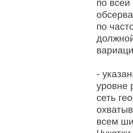
по всей
обсерва
по част
должной
вариаци
- указа
уровне 
сеть ге
охватыв
всем ши