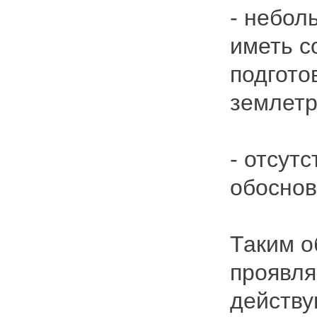
- небол
иметь с
подгото
землетр
- отсут
обоснов
Таким о
проявля
действу