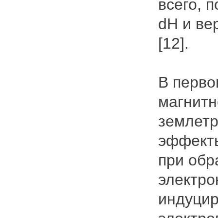
всего, 
dH и ве
[12].
В перво
магнитн
землетр
эффекты
при обр
электро
индуцир