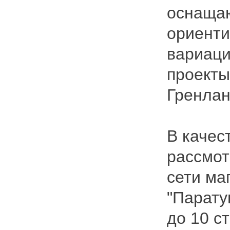
оснащаю
ориенти
вариаци
проекты
Гренлан
В качес
рассмот
сети ма
"Парату
до 10 с