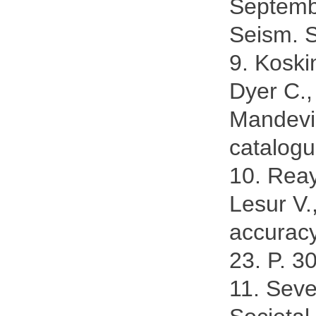
Septembe
Seism. S
9. Koski
Dyer C.,
Mandevil
catalogu
10. Reay 
Lesur V.
accuracy
23. P. 3
11. Sev