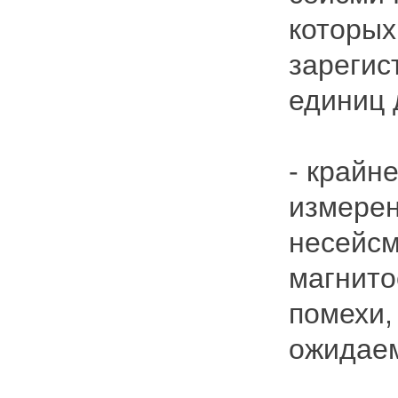
которых
зарегис
единиц 
- крайн
измерен
несейсм
магнито
помехи,
ожидаем