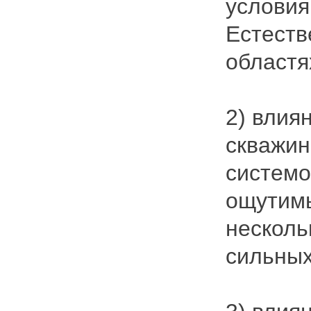
условия
Естеств
областях
2) влия
скважин
системо
ощутимы
несколь
сильных