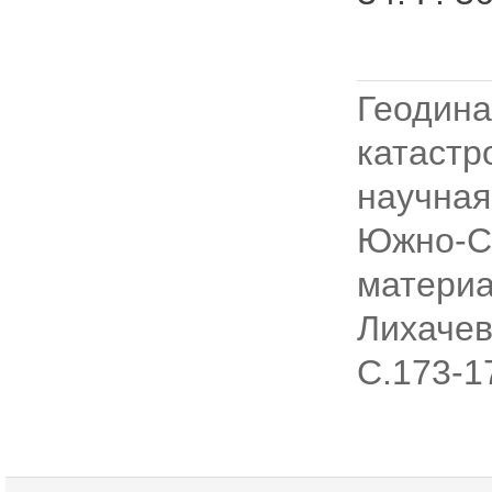
Геоди
катаст
научна
Южно-С
материа
Лихачев
С.173-1