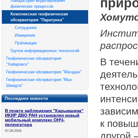
прир
Лаборатория моделирования
физических процессов
Комплексная геофизическая
Хомуто
обсерватория "Паратунка"
Сотрудники
Инстит
Измерения
распро
Публикации
Группа информационных технологий
Геофизическая обсерватория
В течен
"Хабаровск"
деятель
Геофизическая обсерватория "Магадан"
Геофизическая обсерватория "Мыс
техноло
Шмидта"
интенси
Последние новости
зависим
В пункте наблюдения "Карымшина"
ИКИР ДВО РАН установлен новый
мобильный комплекс ОНЧ-
к повыш
пеленгатора
07.08.2026
другой 