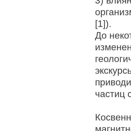
3) влия
организ
[1]).
До неко
изменен
геологи
экскурс
приводи
частиц 
Косвенн
магнитн