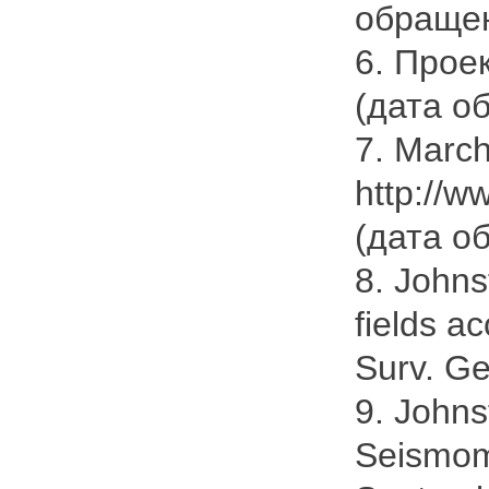
обращен
6. Проек
(дата о
7. March
http://w
(дата о
8. Johns
fields a
Surv. Ge
9. Johns
Seismoma