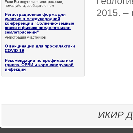
Геологи
Если Вы ощутили землетрясение,
пожалуйста, сообщите о нём
2015. – 
Регистрационная форма для
участия в международной
конференции "Солнечно-земные
связи и физика предвестников
землетрясений"
Регистрация участников
О вакцинации для профилактики
COVID-19
Рекомендации по профилактике
гриппа, ОРВИ и коронавирусной
инфекции
ИКИР
Д