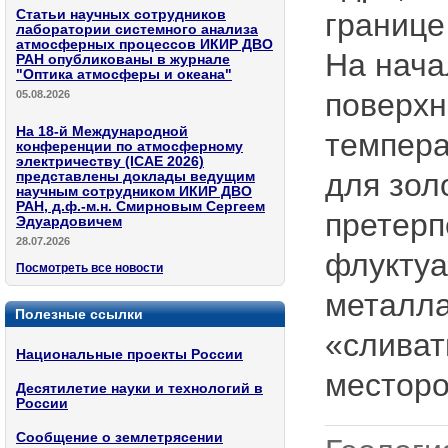
Статьи научных сотрудников
границе
лаборатории системного анализа
атмосферных процессов ИКИР ДВО
На нача
РАН опубликованы в журнале
"Оптика атмосферы и океана"
поверхн
05.08.2026
На 18-й Международной
темпера
конференции по атмосферному
электричеству (ICAE 2026)
для зол
представлены доклады ведущим
научным сотрудником ИКИР ДВО
РАН, д.ф.-м.н. Смирновым Сергеем
претерп
Эдуардовичем
28.07.2026
флуктуа
Посмотреть все новости
металла
Полезные ссылки
«сливат
Национальные проекты России
месторо
Десятилетие науки и технологий в
России
Сообщение о землетрясении