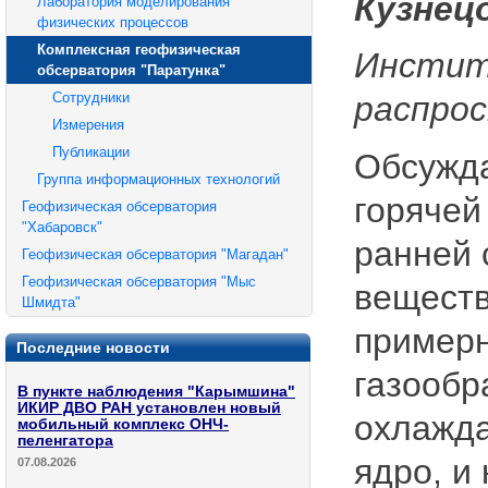
Кузнецо
Лаборатория моделирования
физических процессов
Комплексная геофизическая
Инстит
обсерватория "Паратунка"
Сотрудники
распро
Измерения
Публикации
Обсужда
Группа информационных технологий
горячей
Геофизическая обсерватория
"Хабаровск"
ранней 
Геофизическая обсерватория "Магадан"
Геофизическая обсерватория "Мыс
веществ
Шмидта"
примерн
Последние новости
газообр
В пункте наблюдения "Карымшина"
ИКИР ДВО РАН установлен новый
охлажда
мобильный комплекс ОНЧ-
пеленгатора
ядро, и
07.08.2026