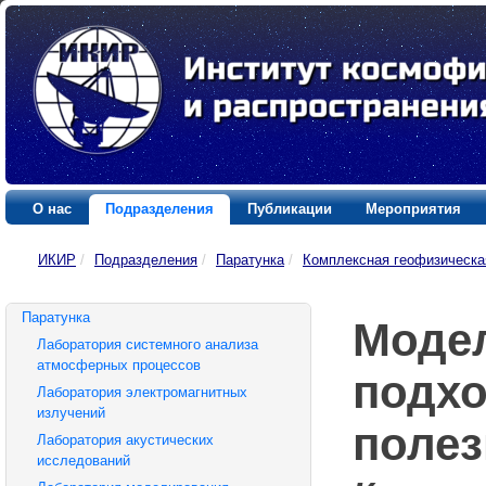
О нас
Подразделения
Публикации
Мероприятия
ИКИР
/
Подразделения
/
Паратунка
/
Комплексная геофизическа
Паратунка
Модел
Лаборатория системного анализа
атмосферных процессов
подхо
Лаборатория электромагнитных
излучений
поле
Лаборатория акустических
исследований