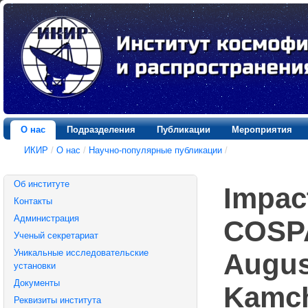
О нас
Подразделения
Публикации
Мероприятия
ИКИР
/
О нас
/
Научно-популярные публикации
/
Об институте
Impac
Контакты
Администрация
COSPA
Ученый секретариат
Уникальные исследовательские
August
установки
Документы
Kamch
Реквизиты института