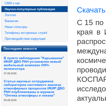
СМИ о нас
Скачать
Научно-популярные публикации
Логотип
С 15 по 
Вакансии
Наши спонсоры
края в 
Телефоны экстренных служб
Противодействие коррупции
распро
междун
Последние новости
космич
В пункте наблюдения "Карымшина"
ИКИР ДВО РАН установлен новый
мобильный комплекс ОНЧ-
проводи
пеленгатора
07.08.2026
КОСПАР
Статьи научных сотрудников
лаборатории системного анализа
иссле
атмосферных процессов ИКИР ДВО
РАН опубликованы в журнале
"Оптика атмосферы и океана"
актуа
05.08.2026