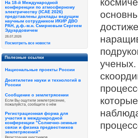
космиче
На 18-й Международной
конференции по атмосферному
основн
электричеству (ICAE 2026)
представлены доклады ведущим
научным сотрудником ИКИР ДВО
дости
РАН, д.ф.-м.н. Смирновым Сергеем
Эдуардовичем
наращи
28.07.2026
Посмотреть все новости
подруко
Полезные ссылки
ученых
Национальные проекты России
скоор
Десятилетие науки и технологий в
России
процес
Сообщение о землетрясении
которы
Если Вы ощутили землетрясение,
пожалуйста, сообщите о нём
наблюд
Регистрационная форма для
участия в международной
процесс
конференции "Солнечно-земные
связи и физика предвестников
землетрясений"
Регистрация участников